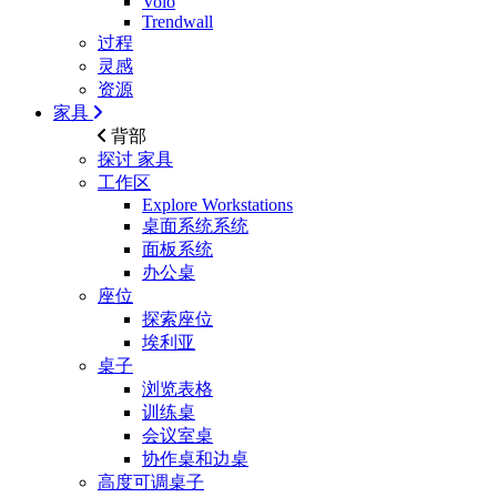
Volo
Trendwall
过程
灵感
资源
家具
背部
探讨
家具
工作区
Explore Workstations
桌面系统系统
面板系统
办公桌
座位
探索座位
埃利亚
桌子
浏览表格
训练桌
会议室桌
协作桌和边桌
高度可调桌子