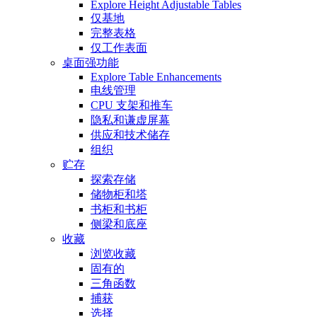
Explore Height Adjustable Tables
仅基地
完整表格
仅工作表面
桌面强功能
Explore Table Enhancements
电线管理
CPU 支架和推车
隐私和谦虚屏幕
供应和技术储存
组织
贮存
探索存储
储物柜和塔
书柜和书柜
侧梁和底座
收藏
浏览收藏
固有的
三角函数
捕获
选择