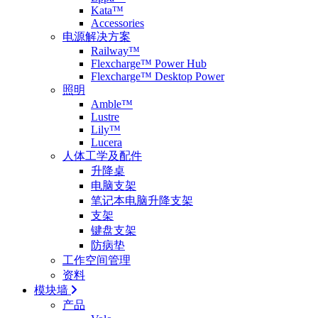
Kata™
Accessories
电源解决方案
Railway™
Flexcharge™ Power Hub
Flexcharge™ Desktop Power
照明
Amble™
Lustre
Lily™
Lucera
人体工学及配件
升降桌
电脑支架
笔记本电脑升降支架
支架
键盘支架
防病垫
工作空间管理
资料
模块墙
产品