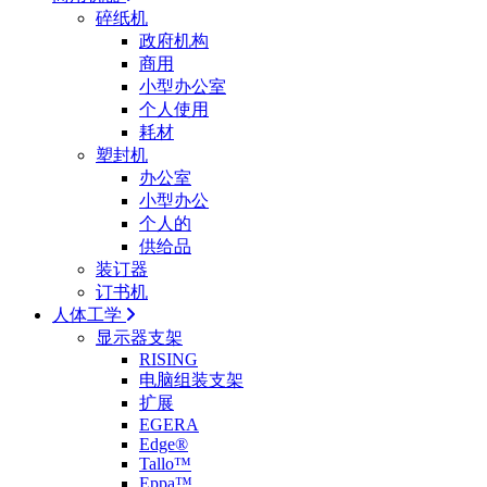
碎纸机
政府机构
商用
小型办公室
个人使用
耗材
塑封机
办公室
小型办公
个人的
供给品
装订器
订书机
人体工学
显示器支架
RISING
电脑组装支架
扩展
EGERA
Edge®
Tallo™
Eppa™