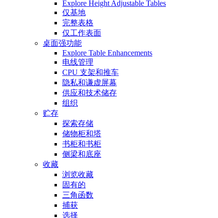
Explore Height Adjustable Tables
仅基地
完整表格
仅工作表面
桌面强功能
Explore Table Enhancements
电线管理
CPU 支架和推车
隐私和谦虚屏幕
供应和技术储存
组织
贮存
探索存储
储物柜和塔
书柜和书柜
侧梁和底座
收藏
浏览收藏
固有的
三角函数
捕获
选择