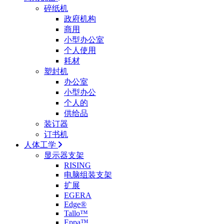
碎纸机
政府机构
商用
小型办公室
个人使用
耗材
塑封机
办公室
小型办公
个人的
供给品
装订器
订书机
人体工学
显示器支架
RISING
电脑组装支架
扩展
EGERA
Edge®
Tallo™
Eppa™