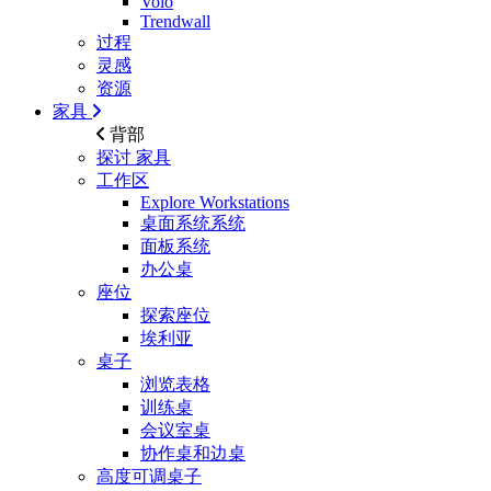
Volo
Trendwall
过程
灵感
资源
家具
背部
探讨
家具
工作区
Explore Workstations
桌面系统系统
面板系统
办公桌
座位
探索座位
埃利亚
桌子
浏览表格
训练桌
会议室桌
协作桌和边桌
高度可调桌子