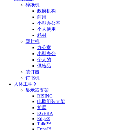
碎纸机
政府机构
商用
小型办公室
个人使用
耗材
塑封机
办公室
小型办公
个人的
供给品
装订器
订书机
人体工学
显示器支架
RISING
电脑组装支架
扩展
EGERA
Edge®
Tallo™
Eppa™