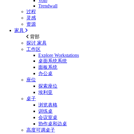
Volo
Trendwall
过程
灵感
资源
家具
背部
探讨
家具
工作区
Explore Workstations
桌面系统系统
面板系统
办公桌
座位
探索座位
埃利亚
桌子
浏览表格
训练桌
会议室桌
协作桌和边桌
高度可调桌子