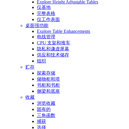
Explore Height Adjustable Tables
仅基地
完整表格
仅工作表面
桌面强功能
Explore Table Enhancements
电线管理
CPU 支架和推车
隐私和谦虚屏幕
供应和技术储存
组织
贮存
探索存储
储物柜和塔
书柜和书柜
侧梁和底座
收藏
浏览收藏
固有的
三角函数
捕获
选择