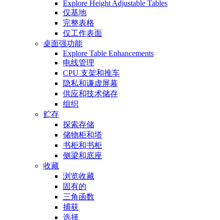
Explore Height Adjustable Tables
仅基地
完整表格
仅工作表面
桌面强功能
Explore Table Enhancements
电线管理
CPU 支架和推车
隐私和谦虚屏幕
供应和技术储存
组织
贮存
探索存储
储物柜和塔
书柜和书柜
侧梁和底座
收藏
浏览收藏
固有的
三角函数
捕获
选择