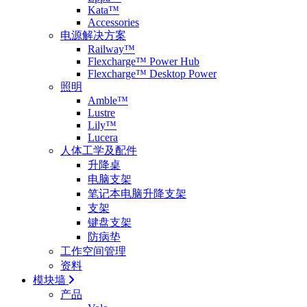
Kata™
Accessories
电源解决方案
Railway™
Flexcharge™ Power Hub
Flexcharge™ Desktop Power
照明
Amble™
Lustre
Lily™
Lucera
人体工学及配件
升降桌
电脑支架
笔记本电脑升降支架
支架
键盘支架
防病垫
工作空间管理
资料
模块墙
产品