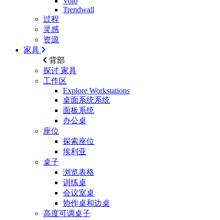
Volo
Trendwall
过程
灵感
资源
家具
背部
探讨
家具
工作区
Explore Workstations
桌面系统系统
面板系统
办公桌
座位
探索座位
埃利亚
桌子
浏览表格
训练桌
会议室桌
协作桌和边桌
高度可调桌子