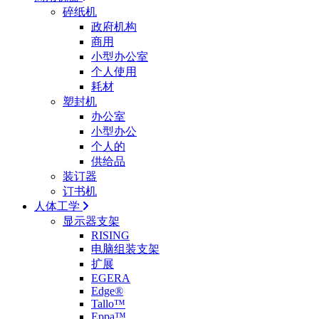
碎纸机
政府机构
商用
小型办公室
个人使用
耗材
塑封机
办公室
小型办公
个人的
供给品
装订器
订书机
人体工学
显示器支架
RISING
电脑组装支架
扩展
EGERA
Edge®
Tallo™
Eppa™