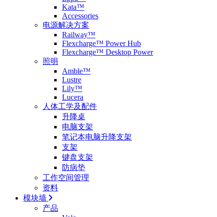
Kata™
Accessories
电源解决方案
Railway™
Flexcharge™ Power Hub
Flexcharge™ Desktop Power
照明
Amble™
Lustre
Lily™
Lucera
人体工学及配件
升降桌
电脑支架
笔记本电脑升降支架
支架
键盘支架
防病垫
工作空间管理
资料
模块墙
产品