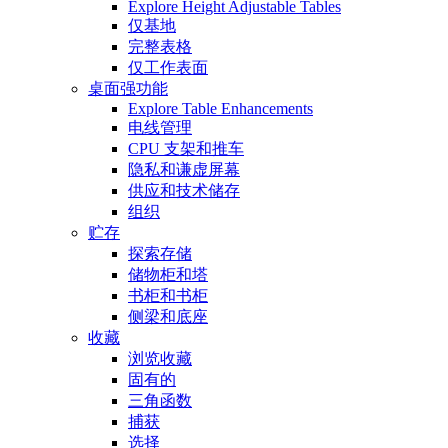
Explore Height Adjustable Tables
仅基地
完整表格
仅工作表面
桌面强功能
Explore Table Enhancements
电线管理
CPU 支架和推车
隐私和谦虚屏幕
供应和技术储存
组织
贮存
探索存储
储物柜和塔
书柜和书柜
侧梁和底座
收藏
浏览收藏
固有的
三角函数
捕获
选择