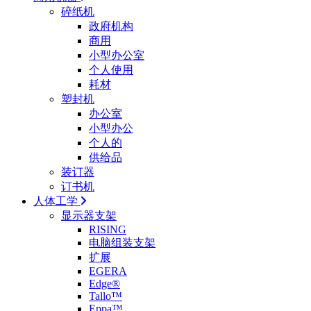
碎纸机
政府机构
商用
小型办公室
个人使用
耗材
塑封机
办公室
小型办公
个人的
供给品
装订器
订书机
人体工学
显示器支架
RISING
电脑组装支架
扩展
EGERA
Edge®
Tallo™
Eppa™