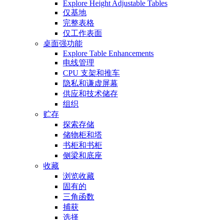
Explore Height Adjustable Tables
仅基地
完整表格
仅工作表面
桌面强功能
Explore Table Enhancements
电线管理
CPU 支架和推车
隐私和谦虚屏幕
供应和技术储存
组织
贮存
探索存储
储物柜和塔
书柜和书柜
侧梁和底座
收藏
浏览收藏
固有的
三角函数
捕获
选择