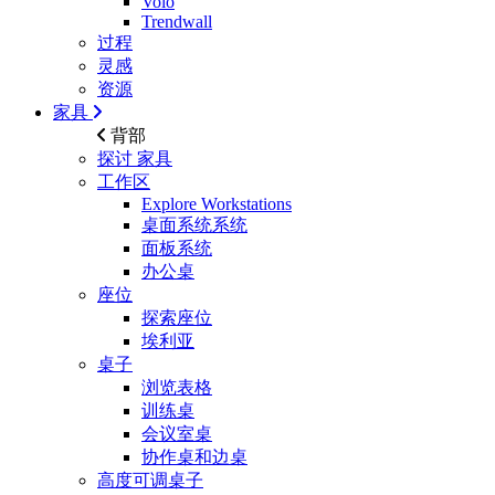
Volo
Trendwall
过程
灵感
资源
家具
背部
探讨
家具
工作区
Explore Workstations
桌面系统系统
面板系统
办公桌
座位
探索座位
埃利亚
桌子
浏览表格
训练桌
会议室桌
协作桌和边桌
高度可调桌子