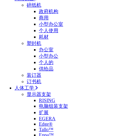
碎纸机
政府机构
商用
小型办公室
个人使用
耗材
塑封机
办公室
小型办公
个人的
供给品
装订器
订书机
人体工学
显示器支架
RISING
电脑组装支架
扩展
EGERA
Edge®
Tallo™
Eppa™