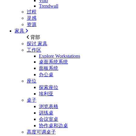
Volo
Trendwall
过程
灵感
资源
家具
背部
探讨
家具
工作区
Explore Workstations
桌面系统系统
面板系统
办公桌
座位
探索座位
埃利亚
桌子
浏览表格
训练桌
会议室桌
协作桌和边桌
高度可调桌子