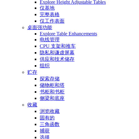
Explore Height Adjustable Tables
仅基地
完整表格
仅工作表面
桌面强功能
Explore Table Enhancements
电线管理
CPU 支架和推车
隐私和谦虚屏幕
供应和技术储存
组织
贮存
探索存储
储物柜和塔
书柜和书柜
侧梁和底座
收藏
浏览收藏
固有的
三角函数
捕获
选择