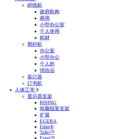
碎纸机
政府机构
商用
小型办公室
个人使用
耗材
塑封机
办公室
小型办公
个人的
供给品
装订器
订书机
人体工学
显示器支架
RISING
电脑组装支架
扩展
EGERA
Edge®
Tallo™
Eppa™