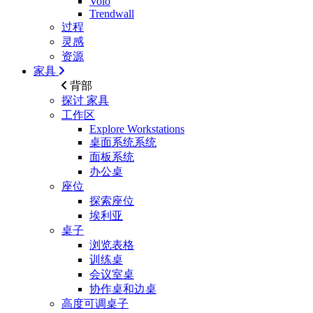
Volo
Trendwall
过程
灵感
资源
家具
背部
探讨
家具
工作区
Explore Workstations
桌面系统系统
面板系统
办公桌
座位
探索座位
埃利亚
桌子
浏览表格
训练桌
会议室桌
协作桌和边桌
高度可调桌子