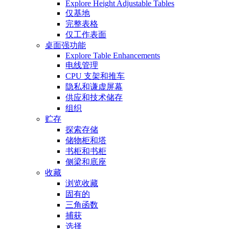
Explore Height Adjustable Tables
仅基地
完整表格
仅工作表面
桌面强功能
Explore Table Enhancements
电线管理
CPU 支架和推车
隐私和谦虚屏幕
供应和技术储存
组织
贮存
探索存储
储物柜和塔
书柜和书柜
侧梁和底座
收藏
浏览收藏
固有的
三角函数
捕获
选择