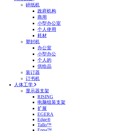
碎纸机
政府机构
商用
小型办公室
个人使用
耗材
塑封机
办公室
小型办公
个人的
供给品
装订器
订书机
人体工学
显示器支架
RISING
电脑组装支架
扩展
EGERA
Edge®
Tallo™
Eppa™