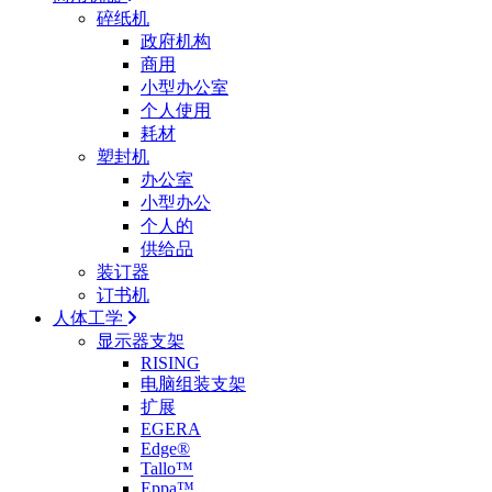
碎纸机
政府机构
商用
小型办公室
个人使用
耗材
塑封机
办公室
小型办公
个人的
供给品
装订器
订书机
人体工学
显示器支架
RISING
电脑组装支架
扩展
EGERA
Edge®
Tallo™
Eppa™