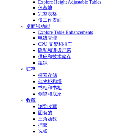
Explore Height Adjustable Tables
仅基地
完整表格
仅工作表面
桌面强功能
Explore Table Enhancements
电线管理
CPU 支架和推车
隐私和谦虚屏幕
供应和技术储存
组织
贮存
探索存储
储物柜和塔
书柜和书柜
侧梁和底座
收藏
浏览收藏
固有的
三角函数
捕获
选择