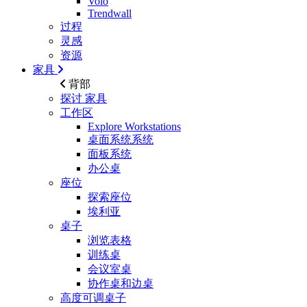
Volo
Trendwall
过程
灵感
资源
家具
背部
探讨
家具
工作区
Explore Workstations
桌面系统系统
面板系统
办公桌
座位
探索座位
埃利亚
桌子
浏览表格
训练桌
会议室桌
协作桌和边桌
高度可调桌子