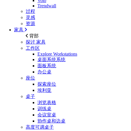
Volo
Trendwall
过程
灵感
资源
家具
背部
探讨
家具
工作区
Explore Workstations
桌面系统系统
面板系统
办公桌
座位
探索座位
埃利亚
桌子
浏览表格
训练桌
会议室桌
协作桌和边桌
高度可调桌子