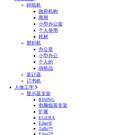
碎纸机
政府机构
商用
小型办公室
个人使用
耗材
塑封机
办公室
小型办公
个人的
供给品
装订器
订书机
人体工学
显示器支架
RISING
电脑组装支架
扩展
EGERA
Edge®
Tallo™
Eppa™