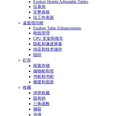
Explore Height Adjustable Tables
仅基地
完整表格
仅工作表面
桌面强功能
Explore Table Enhancements
电线管理
CPU 支架和推车
隐私和谦虚屏幕
供应和技术储存
组织
贮存
探索存储
储物柜和塔
书柜和书柜
侧梁和底座
收藏
浏览收藏
固有的
三角函数
捕获
选择