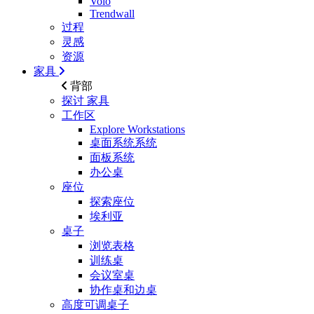
Volo
Trendwall
过程
灵感
资源
家具
背部
探讨
家具
工作区
Explore Workstations
桌面系统系统
面板系统
办公桌
座位
探索座位
埃利亚
桌子
浏览表格
训练桌
会议室桌
协作桌和边桌
高度可调桌子