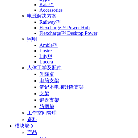
Kata™
Accessories
电源解决方案
Railway™
Flexcharge™ Power Hub
Flexcharge™ Desktop Power
照明
Amble™
Lustre
Lily™
Lucera
人体工学及配件
升降桌
电脑支架
笔记本电脑升降支架
支架
键盘支架
防病垫
工作空间管理
资料
模块墙
产品