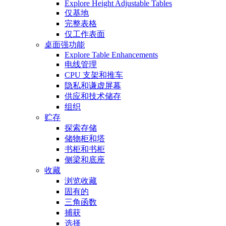
Explore Height Adjustable Tables
仅基地
完整表格
仅工作表面
桌面强功能
Explore Table Enhancements
电线管理
CPU 支架和推车
隐私和谦虚屏幕
供应和技术储存
组织
贮存
探索存储
储物柜和塔
书柜和书柜
侧梁和底座
收藏
浏览收藏
固有的
三角函数
捕获
选择