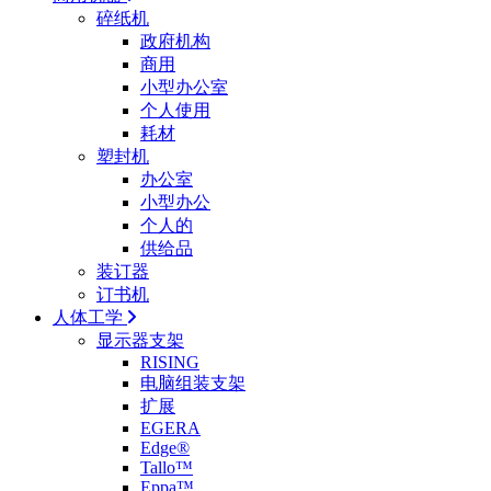
碎纸机
政府机构
商用
小型办公室
个人使用
耗材
塑封机
办公室
小型办公
个人的
供给品
装订器
订书机
人体工学
显示器支架
RISING
电脑组装支架
扩展
EGERA
Edge®
Tallo™
Eppa™