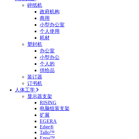
碎纸机
政府机构
商用
小型办公室
个人使用
耗材
塑封机
办公室
小型办公
个人的
供给品
装订器
订书机
人体工学
显示器支架
RISING
电脑组装支架
扩展
EGERA
Edge®
Tallo™
Eppa™