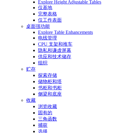
Explore Height Adjustable Tables
仅基地
完整表格
仅工作表面
桌面强功能
Explore Table Enhancements
电线管理
CPU 支架和推车
隐私和谦虚屏幕
供应和技术储存
组织
贮存
探索存储
储物柜和塔
书柜和书柜
侧梁和底座
收藏
浏览收藏
固有的
三角函数
捕获
选择