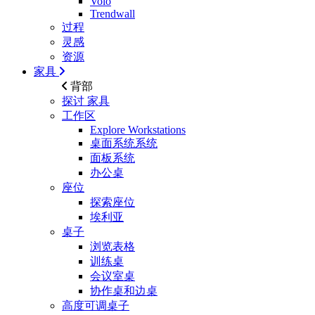
Volo
Trendwall
过程
灵感
资源
家具
背部
探讨
家具
工作区
Explore Workstations
桌面系统系统
面板系统
办公桌
座位
探索座位
埃利亚
桌子
浏览表格
训练桌
会议室桌
协作桌和边桌
高度可调桌子