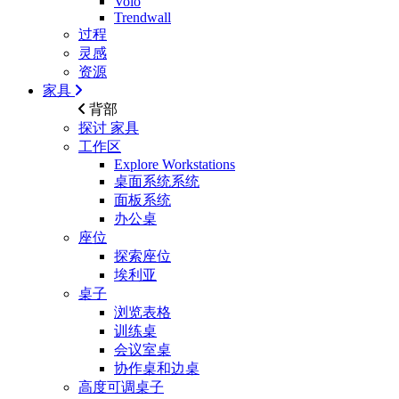
Volo
Trendwall
过程
灵感
资源
家具
背部
探讨
家具
工作区
Explore Workstations
桌面系统系统
面板系统
办公桌
座位
探索座位
埃利亚
桌子
浏览表格
训练桌
会议室桌
协作桌和边桌
高度可调桌子