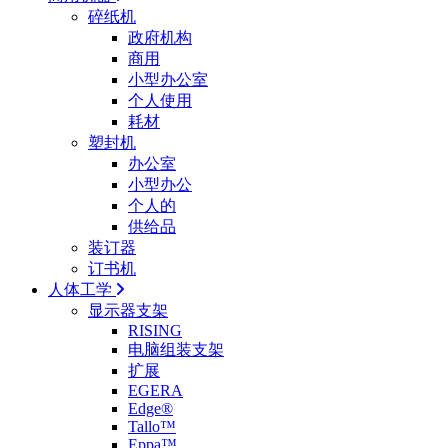
碎纸机
政府机构
商用
小型办公室
个人使用
耗材
塑封机
办公室
小型办公
个人的
供给品
装订器
订书机
人体工学
显示器支架
RISING
电脑组装支架
扩展
EGERA
Edge®
Tallo™
Eppa™