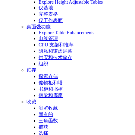
Explore Height Adjustable Tables
仅基地
完整表格
仅工作表面
桌面强功能
Explore Table Enhancements
电线管理
CPU 支架和推车
隐私和谦虚屏幕
供应和技术储存
组织
贮存
探索存储
储物柜和塔
书柜和书柜
侧梁和底座
收藏
浏览收藏
固有的
三角函数
捕获
选择