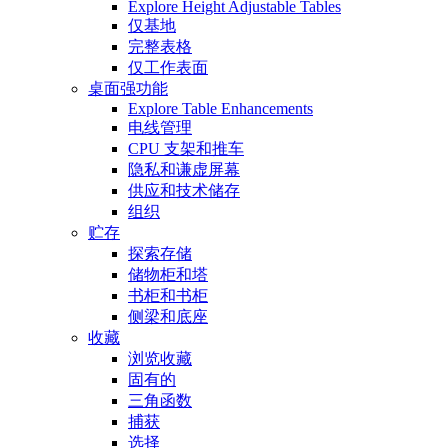
Explore Height Adjustable Tables
仅基地
完整表格
仅工作表面
桌面强功能
Explore Table Enhancements
电线管理
CPU 支架和推车
隐私和谦虚屏幕
供应和技术储存
组织
贮存
探索存储
储物柜和塔
书柜和书柜
侧梁和底座
收藏
浏览收藏
固有的
三角函数
捕获
选择