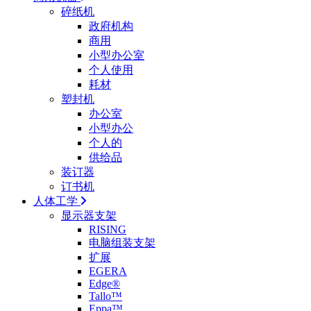
碎纸机
政府机构
商用
小型办公室
个人使用
耗材
塑封机
办公室
小型办公
个人的
供给品
装订器
订书机
人体工学
显示器支架
RISING
电脑组装支架
扩展
EGERA
Edge®
Tallo™
Eppa™