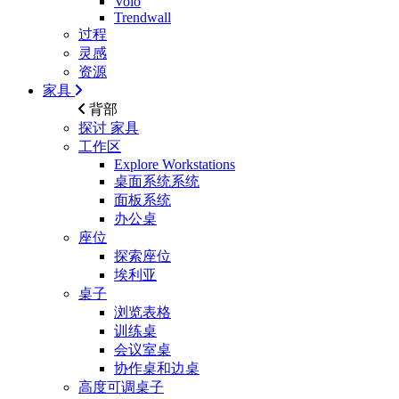
Volo
Trendwall
过程
灵感
资源
家具
背部
探讨
家具
工作区
Explore Workstations
桌面系统系统
面板系统
办公桌
座位
探索座位
埃利亚
桌子
浏览表格
训练桌
会议室桌
协作桌和边桌
高度可调桌子