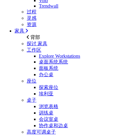
Volo
Trendwall
过程
灵感
资源
家具
背部
探讨
家具
工作区
Explore Workstations
桌面系统系统
面板系统
办公桌
座位
探索座位
埃利亚
桌子
浏览表格
训练桌
会议室桌
协作桌和边桌
高度可调桌子