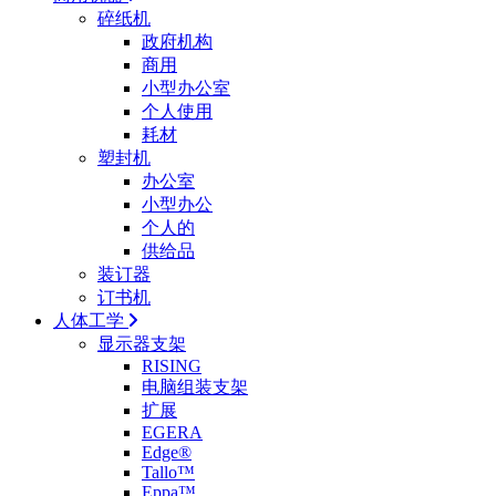
碎纸机
政府机构
商用
小型办公室
个人使用
耗材
塑封机
办公室
小型办公
个人的
供给品
装订器
订书机
人体工学
显示器支架
RISING
电脑组装支架
扩展
EGERA
Edge®
Tallo™
Eppa™