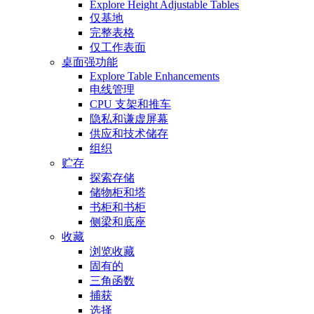
Explore Height Adjustable Tables
仅基地
完整表格
仅工作表面
桌面强功能
Explore Table Enhancements
电线管理
CPU 支架和推车
隐私和谦虚屏幕
供应和技术储存
组织
贮存
探索存储
储物柜和塔
书柜和书柜
侧梁和底座
收藏
浏览收藏
固有的
三角函数
捕获
选择