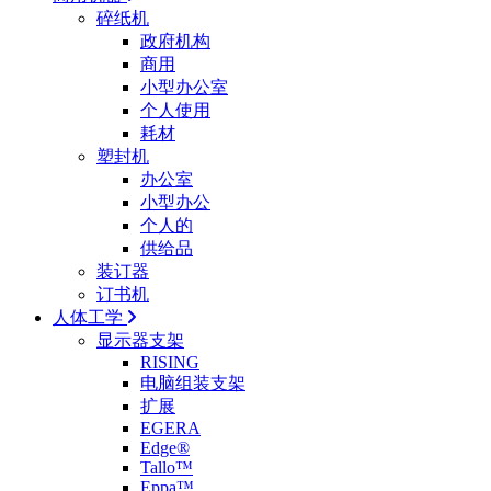
碎纸机
政府机构
商用
小型办公室
个人使用
耗材
塑封机
办公室
小型办公
个人的
供给品
装订器
订书机
人体工学
显示器支架
RISING
电脑组装支架
扩展
EGERA
Edge®
Tallo™
Eppa™