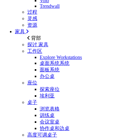
Volo
Trendwall
过程
灵感
资源
家具
背部
探讨
家具
工作区
Explore Workstations
桌面系统系统
面板系统
办公桌
座位
探索座位
埃利亚
桌子
浏览表格
训练桌
会议室桌
协作桌和边桌
高度可调桌子