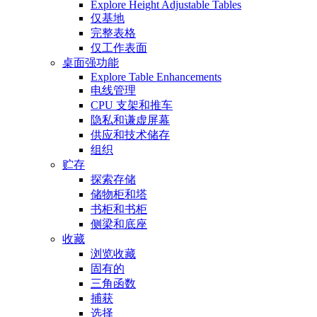
Explore Height Adjustable Tables
仅基地
完整表格
仅工作表面
桌面强功能
Explore Table Enhancements
电线管理
CPU 支架和推车
隐私和谦虚屏幕
供应和技术储存
组织
贮存
探索存储
储物柜和塔
书柜和书柜
侧梁和底座
收藏
浏览收藏
固有的
三角函数
捕获
选择