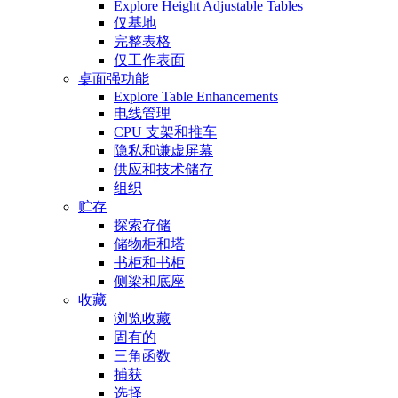
Explore Height Adjustable Tables
仅基地
完整表格
仅工作表面
桌面强功能
Explore Table Enhancements
电线管理
CPU 支架和推车
隐私和谦虚屏幕
供应和技术储存
组织
贮存
探索存储
储物柜和塔
书柜和书柜
侧梁和底座
收藏
浏览收藏
固有的
三角函数
捕获
选择