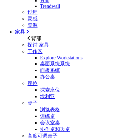
Volo
Trendwall
过程
灵感
资源
家具
背部
探讨
家具
工作区
Explore Workstations
桌面系统系统
面板系统
办公桌
座位
探索座位
埃利亚
桌子
浏览表格
训练桌
会议室桌
协作桌和边桌
高度可调桌子