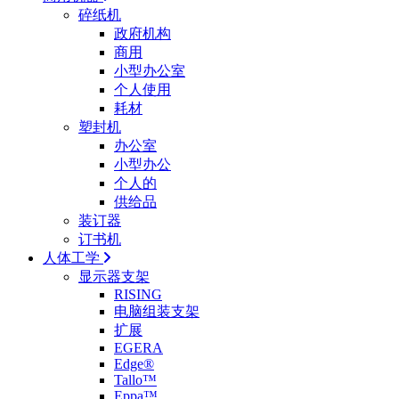
碎纸机
政府机构
商用
小型办公室
个人使用
耗材
塑封机
办公室
小型办公
个人的
供给品
装订器
订书机
人体工学
显示器支架
RISING
电脑组装支架
扩展
EGERA
Edge®
Tallo™
Eppa™