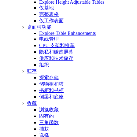
Explore Height Adjustable Tables
仅基地
完整表格
仅工作表面
桌面强功能
Explore Table Enhancements
电线管理
CPU 支架和推车
隐私和谦虚屏幕
供应和技术储存
组织
贮存
探索存储
储物柜和塔
书柜和书柜
侧梁和底座
收藏
浏览收藏
固有的
三角函数
捕获
选择