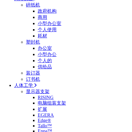
碎纸机
政府机构
商用
小型办公室
个人使用
耗材
塑封机
办公室
小型办公
个人的
供给品
装订器
订书机
人体工学
显示器支架
RISING
电脑组装支架
扩展
EGERA
Edge®
Tallo™
Eppa™