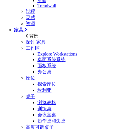
Volo
Trendwall
过程
灵感
资源
家具
背部
探讨
家具
工作区
Explore Workstations
桌面系统系统
面板系统
办公桌
座位
探索座位
埃利亚
桌子
浏览表格
训练桌
会议室桌
协作桌和边桌
高度可调桌子