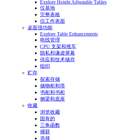
Explore Height Adjustable Tables
仅基地
完整表格
仅工作表面
桌面强功能
Explore Table Enhancements
电线管理
CPU 支架和推车
隐私和谦虚屏幕
供应和技术储存
组织
贮存
探索存储
储物柜和塔
书柜和书柜
侧梁和底座
收藏
浏览收藏
固有的
三角函数
捕获
选择