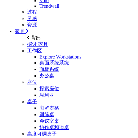
Volo
Trendwall
过程
灵感
资源
家具
背部
探讨
家具
工作区
Explore Workstations
桌面系统系统
面板系统
办公桌
座位
探索座位
埃利亚
桌子
浏览表格
训练桌
会议室桌
协作桌和边桌
高度可调桌子