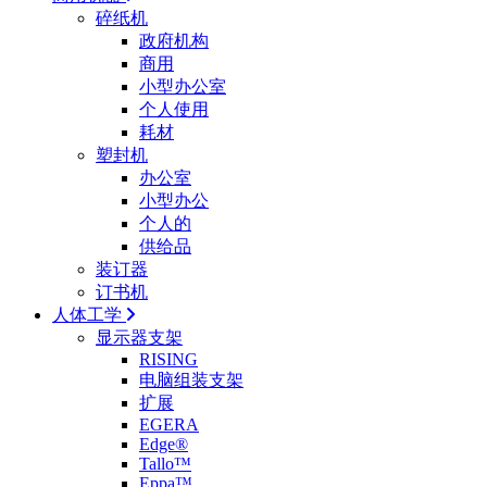
碎纸机
政府机构
商用
小型办公室
个人使用
耗材
塑封机
办公室
小型办公
个人的
供给品
装订器
订书机
人体工学
显示器支架
RISING
电脑组装支架
扩展
EGERA
Edge®
Tallo™
Eppa™