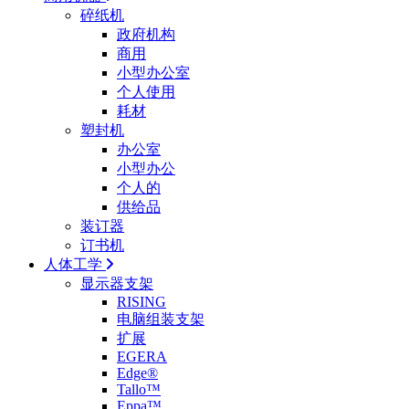
碎纸机
政府机构
商用
小型办公室
个人使用
耗材
塑封机
办公室
小型办公
个人的
供给品
装订器
订书机
人体工学
显示器支架
RISING
电脑组装支架
扩展
EGERA
Edge®
Tallo™
Eppa™