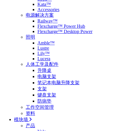
Kata™
Accessories
电源解决方案
Railway™
Flexcharge™ Power Hub
Flexcharge™ Desktop Power
照明
Amble™
Lustre
Lily™
Lucera
人体工学及配件
升降桌
电脑支架
笔记本电脑升降支架
支架
键盘支架
防病垫
工作空间管理
资料
模块墙
产品