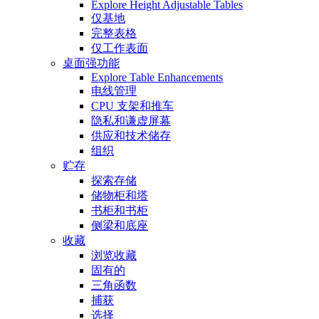
Explore Height Adjustable Tables
仅基地
完整表格
仅工作表面
桌面强功能
Explore Table Enhancements
电线管理
CPU 支架和推车
隐私和谦虚屏幕
供应和技术储存
组织
贮存
探索存储
储物柜和塔
书柜和书柜
侧梁和底座
收藏
浏览收藏
固有的
三角函数
捕获
选择