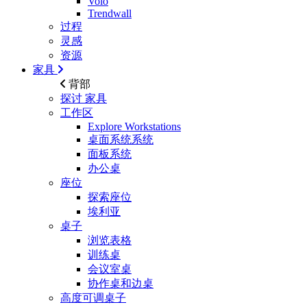
Volo
Trendwall
过程
灵感
资源
家具
背部
探讨
家具
工作区
Explore Workstations
桌面系统系统
面板系统
办公桌
座位
探索座位
埃利亚
桌子
浏览表格
训练桌
会议室桌
协作桌和边桌
高度可调桌子