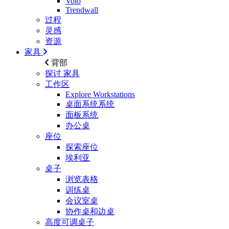
Volo
Trendwall
过程
灵感
资源
家具
背部
探讨
家具
工作区
Explore Workstations
桌面系统系统
面板系统
办公桌
座位
探索座位
埃利亚
桌子
浏览表格
训练桌
会议室桌
协作桌和边桌
高度可调桌子