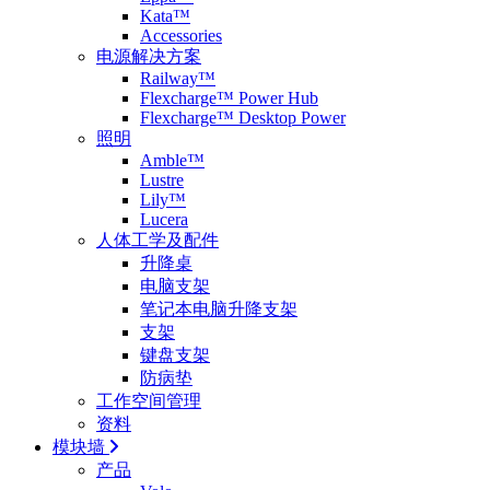
Kata™
Accessories
电源解决方案
Railway™
Flexcharge™ Power Hub
Flexcharge™ Desktop Power
照明
Amble™
Lustre
Lily™
Lucera
人体工学及配件
升降桌
电脑支架
笔记本电脑升降支架
支架
键盘支架
防病垫
工作空间管理
资料
模块墙
产品