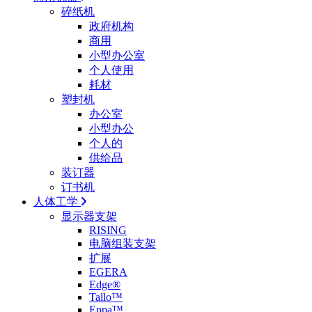
碎纸机
政府机构
商用
小型办公室
个人使用
耗材
塑封机
办公室
小型办公
个人的
供给品
装订器
订书机
人体工学
显示器支架
RISING
电脑组装支架
扩展
EGERA
Edge®
Tallo™
Eppa™