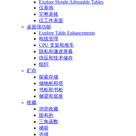
Explore Height Adjustable Tables
仅基地
完整表格
仅工作表面
桌面强功能
Explore Table Enhancements
电线管理
CPU 支架和推车
隐私和谦虚屏幕
供应和技术储存
组织
贮存
探索存储
储物柜和塔
书柜和书柜
侧梁和底座
收藏
浏览收藏
固有的
三角函数
捕获
选择