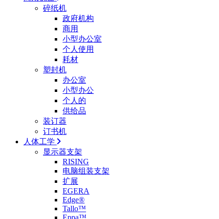
碎纸机
政府机构
商用
小型办公室
个人使用
耗材
塑封机
办公室
小型办公
个人的
供给品
装订器
订书机
人体工学
显示器支架
RISING
电脑组装支架
扩展
EGERA
Edge®
Tallo™
Eppa™