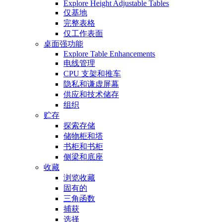
Explore Height Adjustable Tables
仅基地
完整表格
仅工作表面
桌面强功能
Explore Table Enhancements
电线管理
CPU 支架和推车
隐私和谦虚屏幕
供应和技术储存
组织
贮存
探索存储
储物柜和塔
书柜和书柜
侧梁和底座
收藏
浏览收藏
固有的
三角函数
捕获
选择