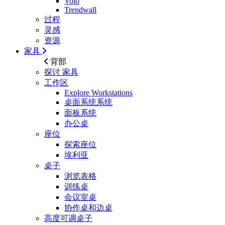
Volo
Trendwall
过程
灵感
资源
家具
背部
探讨
家具
工作区
Explore Workstations
桌面系统系统
面板系统
办公桌
座位
探索座位
埃利亚
桌子
浏览表格
训练桌
会议室桌
协作桌和边桌
高度可调桌子