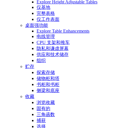
Explore Height Adjustable Tables
仅基地
完整表格
仅工作表面
桌面强功能
Explore Table Enhancements
电线管理
CPU 支架和推车
隐私和谦虚屏幕
供应和技术储存
组织
贮存
探索存储
储物柜和塔
书柜和书柜
侧梁和底座
收藏
浏览收藏
固有的
三角函数
捕获
选择