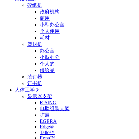
碎纸机
政府机构
商用
小型办公室
个人使用
耗材
塑封机
办公室
小型办公
个人的
供给品
装订器
订书机
人体工学
显示器支架
RISING
电脑组装支架
扩展
EGERA
Edge®
Tallo™
Eppa™