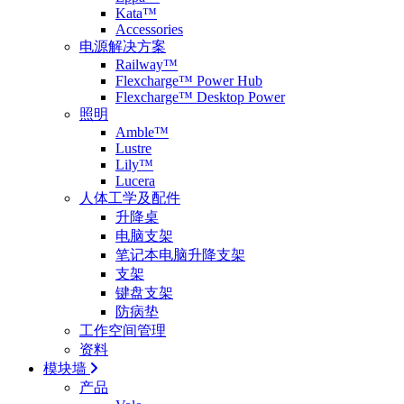
Kata™
Accessories
电源解决方案
Railway™
Flexcharge™ Power Hub
Flexcharge™ Desktop Power
照明
Amble™
Lustre
Lily™
Lucera
人体工学及配件
升降桌
电脑支架
笔记本电脑升降支架
支架
键盘支架
防病垫
工作空间管理
资料
模块墙
产品