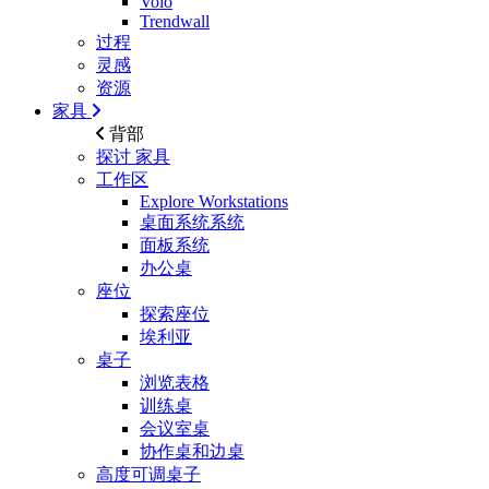
Volo
Trendwall
过程
灵感
资源
家具
背部
探讨
家具
工作区
Explore Workstations
桌面系统系统
面板系统
办公桌
座位
探索座位
埃利亚
桌子
浏览表格
训练桌
会议室桌
协作桌和边桌
高度可调桌子