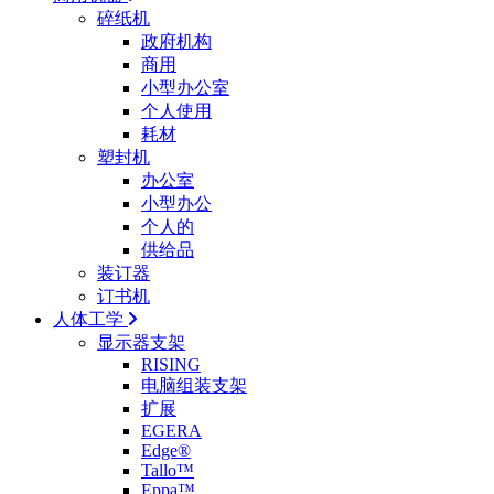
碎纸机
政府机构
商用
小型办公室
个人使用
耗材
塑封机
办公室
小型办公
个人的
供给品
装订器
订书机
人体工学
显示器支架
RISING
电脑组装支架
扩展
EGERA
Edge®
Tallo™
Eppa™