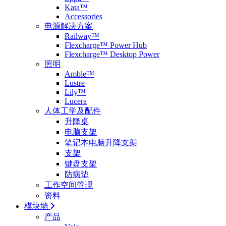
Kata™
Accessories
电源解决方案
Railway™
Flexcharge™ Power Hub
Flexcharge™ Desktop Power
照明
Amble™
Lustre
Lily™
Lucera
人体工学及配件
升降桌
电脑支架
笔记本电脑升降支架
支架
键盘支架
防病垫
工作空间管理
资料
模块墙
产品