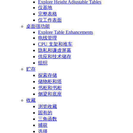
Explore Height Adjustable Tables
仅基地
完整表格
仅工作表面
桌面强功能
Explore Table Enhancements
电线管理
CPU 支架和推车
隐私和谦虚屏幕
供应和技术储存
组织
贮存
探索存储
储物柜和塔
书柜和书柜
侧梁和底座
收藏
浏览收藏
固有的
三角函数
捕获
选择