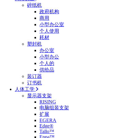
碎纸机
政府机构
商用
小型办公室
个人使用
耗材
塑封机
办公室
小型办公
个人的
供给品
装订器
订书机
人体工学
显示器支架
RISING
电脑组装支架
扩展
EGERA
Edge®
Tallo™
Eppa™