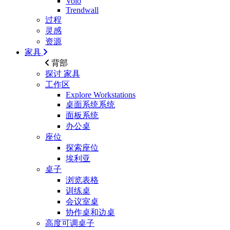
Volo
Trendwall
过程
灵感
资源
家具
背部
探讨
家具
工作区
Explore Workstations
桌面系统系统
面板系统
办公桌
座位
探索座位
埃利亚
桌子
浏览表格
训练桌
会议室桌
协作桌和边桌
高度可调桌子