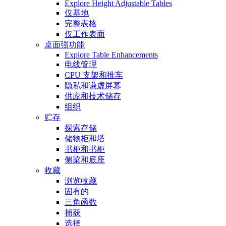
Explore Height Adjustable Tables
仅基地
完整表格
仅工作表面
桌面强功能
Explore Table Enhancements
电线管理
CPU 支架和推车
隐私和谦虚屏幕
供应和技术储存
组织
贮存
探索存储
储物柜和塔
书柜和书柜
侧梁和底座
收藏
浏览收藏
固有的
三角函数
捕获
选择