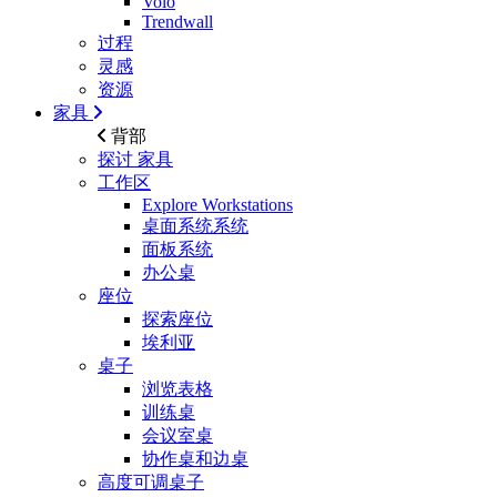
Volo
Trendwall
过程
灵感
资源
家具
背部
探讨
家具
工作区
Explore Workstations
桌面系统系统
面板系统
办公桌
座位
探索座位
埃利亚
桌子
浏览表格
训练桌
会议室桌
协作桌和边桌
高度可调桌子