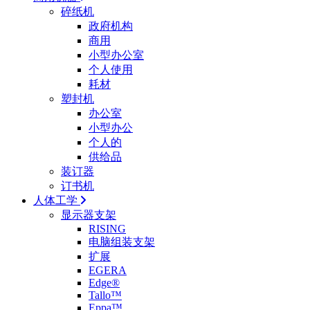
碎纸机
政府机构
商用
小型办公室
个人使用
耗材
塑封机
办公室
小型办公
个人的
供给品
装订器
订书机
人体工学
显示器支架
RISING
电脑组装支架
扩展
EGERA
Edge®
Tallo™
Eppa™