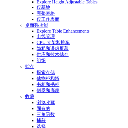
Explore Height Adjustable Tables
仅基地
完整表格
仅工作表面
桌面强功能
Explore Table Enhancements
电线管理
CPU 支架和推车
隐私和谦虚屏幕
供应和技术储存
组织
贮存
探索存储
储物柜和塔
书柜和书柜
侧梁和底座
收藏
浏览收藏
固有的
三角函数
捕获
选择