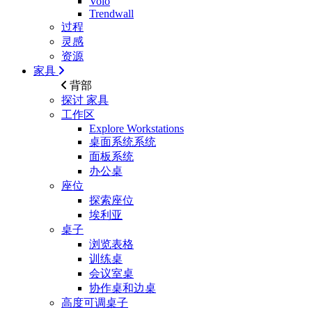
Volo
Trendwall
过程
灵感
资源
家具
背部
探讨
家具
工作区
Explore Workstations
桌面系统系统
面板系统
办公桌
座位
探索座位
埃利亚
桌子
浏览表格
训练桌
会议室桌
协作桌和边桌
高度可调桌子