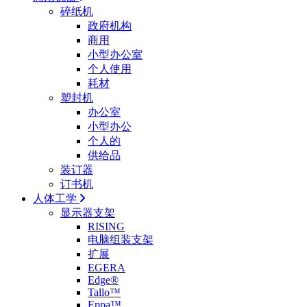
碎纸机
政府机构
商用
小型办公室
个人使用
耗材
塑封机
办公室
小型办公
个人的
供给品
装订器
订书机
人体工学
显示器支架
RISING
电脑组装支架
扩展
EGERA
Edge®
Tallo™
Eppa™