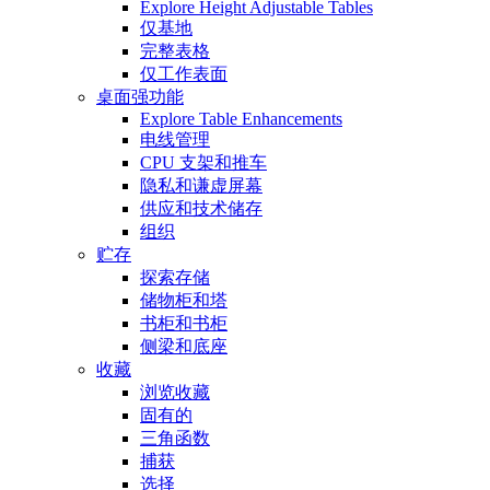
Explore Height Adjustable Tables
仅基地
完整表格
仅工作表面
桌面强功能
Explore Table Enhancements
电线管理
CPU 支架和推车
隐私和谦虚屏幕
供应和技术储存
组织
贮存
探索存储
储物柜和塔
书柜和书柜
侧梁和底座
收藏
浏览收藏
固有的
三角函数
捕获
选择