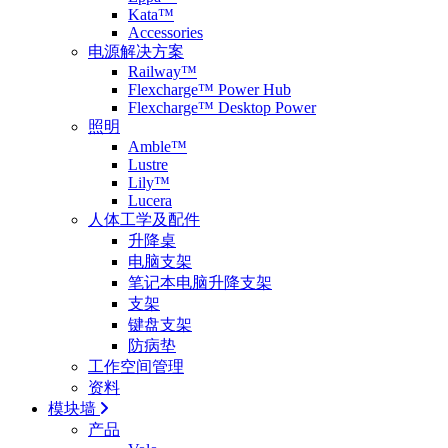
Kata™
Accessories
电源解决方案
Railway™
Flexcharge™ Power Hub
Flexcharge™ Desktop Power
照明
Amble™
Lustre
Lily™
Lucera
人体工学及配件
升降桌
电脑支架
笔记本电脑升降支架
支架
键盘支架
防病垫
工作空间管理
资料
模块墙
产品