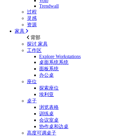
Volo
Trendwall
过程
灵感
资源
家具
背部
探讨
家具
工作区
Explore Workstations
桌面系统系统
面板系统
办公桌
座位
探索座位
埃利亚
桌子
浏览表格
训练桌
会议室桌
协作桌和边桌
高度可调桌子