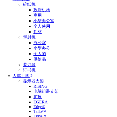
碎纸机
政府机构
商用
小型办公室
个人使用
耗材
塑封机
办公室
小型办公
个人的
供给品
装订器
订书机
人体工学
显示器支架
RISING
电脑组装支架
扩展
EGERA
Edge®
Tallo™
Eppa™