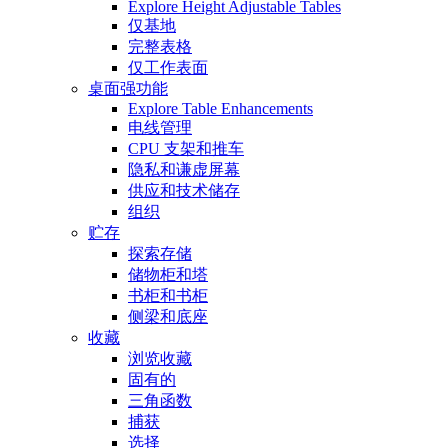
Explore Height Adjustable Tables
仅基地
完整表格
仅工作表面
桌面强功能
Explore Table Enhancements
电线管理
CPU 支架和推车
隐私和谦虚屏幕
供应和技术储存
组织
贮存
探索存储
储物柜和塔
书柜和书柜
侧梁和底座
收藏
浏览收藏
固有的
三角函数
捕获
选择