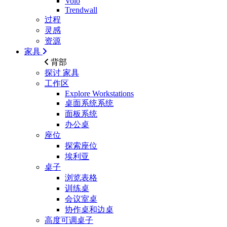
Volo
Trendwall
过程
灵感
资源
家具
背部
探讨
家具
工作区
Explore Workstations
桌面系统系统
面板系统
办公桌
座位
探索座位
埃利亚
桌子
浏览表格
训练桌
会议室桌
协作桌和边桌
高度可调桌子