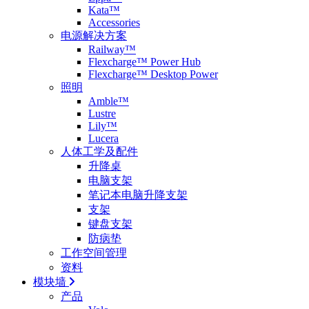
Kata™
Accessories
电源解决方案
Railway™
Flexcharge™ Power Hub
Flexcharge™ Desktop Power
照明
Amble™
Lustre
Lily™
Lucera
人体工学及配件
升降桌
电脑支架
笔记本电脑升降支架
支架
键盘支架
防病垫
工作空间管理
资料
模块墙
产品