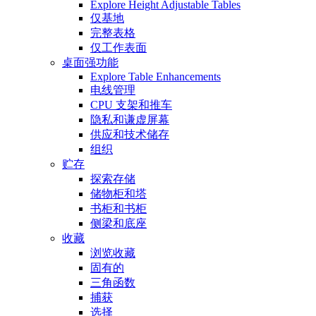
Explore Height Adjustable Tables
仅基地
完整表格
仅工作表面
桌面强功能
Explore Table Enhancements
电线管理
CPU 支架和推车
隐私和谦虚屏幕
供应和技术储存
组织
贮存
探索存储
储物柜和塔
书柜和书柜
侧梁和底座
收藏
浏览收藏
固有的
三角函数
捕获
选择