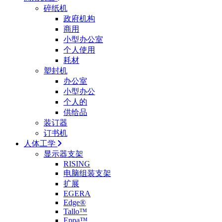
碎纸机
政府机构
商用
小型办公室
个人使用
耗材
塑封机
办公室
小型办公
个人的
供给品
装订器
订书机
人体工学
显示器支架
RISING
电脑组装支架
扩展
EGERA
Edge®
Tallo™
Eppa™