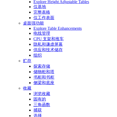
Explore Height Adjustable Tables
仅基地
完整表格
仅工作表面
桌面强功能
Explore Table Enhancements
电线管理
CPU 支架和推车
隐私和谦虚屏幕
供应和技术储存
组织
贮存
探索存储
储物柜和塔
书柜和书柜
侧梁和底座
收藏
浏览收藏
固有的
三角函数
捕获
选择