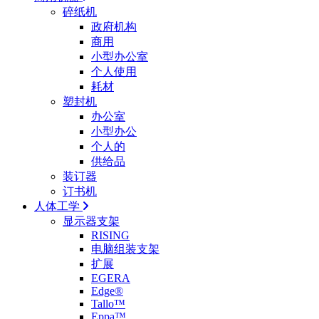
碎纸机
政府机构
商用
小型办公室
个人使用
耗材
塑封机
办公室
小型办公
个人的
供给品
装订器
订书机
人体工学
显示器支架
RISING
电脑组装支架
扩展
EGERA
Edge®
Tallo™
Eppa™