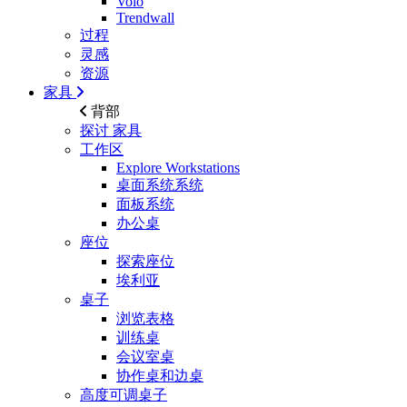
Volo
Trendwall
过程
灵感
资源
家具
背部
探讨
家具
工作区
Explore Workstations
桌面系统系统
面板系统
办公桌
座位
探索座位
埃利亚
桌子
浏览表格
训练桌
会议室桌
协作桌和边桌
高度可调桌子