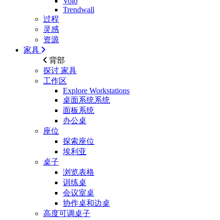
Volo
Trendwall
过程
灵感
资源
家具
背部
探讨
家具
工作区
Explore Workstations
桌面系统系统
面板系统
办公桌
座位
探索座位
埃利亚
桌子
浏览表格
训练桌
会议室桌
协作桌和边桌
高度可调桌子