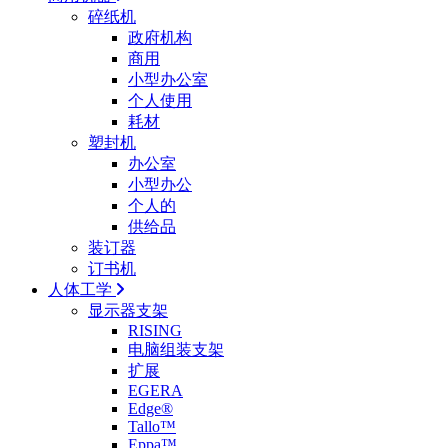
碎纸机
政府机构
商用
小型办公室
个人使用
耗材
塑封机
办公室
小型办公
个人的
供给品
装订器
订书机
人体工学
显示器支架
RISING
电脑组装支架
扩展
EGERA
Edge®
Tallo™
Eppa™