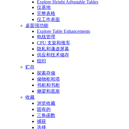
Explore Height Adjustable Tables
仅基地
完整表格
仅工作表面
桌面强功能
Explore Table Enhancements
电线管理
CPU 支架和推车
隐私和谦虚屏幕
供应和技术储存
组织
贮存
探索存储
储物柜和塔
书柜和书柜
侧梁和底座
收藏
浏览收藏
固有的
三角函数
捕获
选择