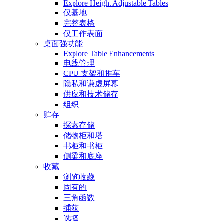
Explore Height Adjustable Tables
仅基地
完整表格
仅工作表面
桌面强功能
Explore Table Enhancements
电线管理
CPU 支架和推车
隐私和谦虚屏幕
供应和技术储存
组织
贮存
探索存储
储物柜和塔
书柜和书柜
侧梁和底座
收藏
浏览收藏
固有的
三角函数
捕获
选择