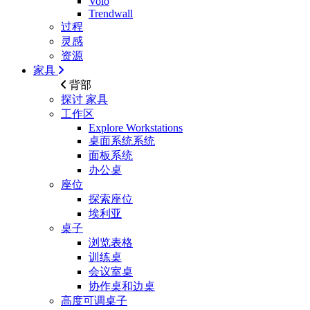
Volo
Trendwall
过程
灵感
资源
家具
背部
探讨
家具
工作区
Explore Workstations
桌面系统系统
面板系统
办公桌
座位
探索座位
埃利亚
桌子
浏览表格
训练桌
会议室桌
协作桌和边桌
高度可调桌子