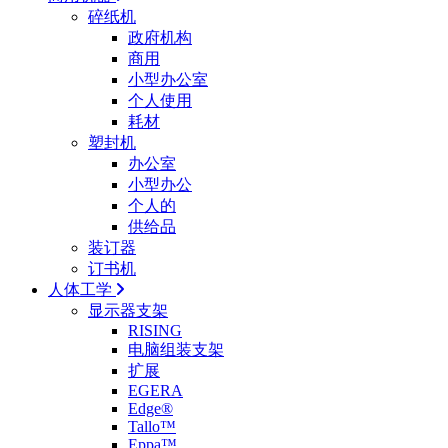
碎纸机
政府机构
商用
小型办公室
个人使用
耗材
塑封机
办公室
小型办公
个人的
供给品
装订器
订书机
人体工学
显示器支架
RISING
电脑组装支架
扩展
EGERA
Edge®
Tallo™
Eppa™