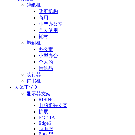
碎纸机
政府机构
商用
小型办公室
个人使用
耗材
塑封机
办公室
小型办公
个人的
供给品
装订器
订书机
人体工学
显示器支架
RISING
电脑组装支架
扩展
EGERA
Edge®
Tallo™
Eppa™