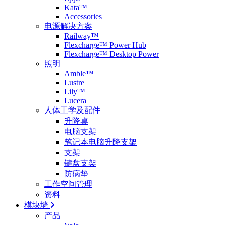
Kata™
Accessories
电源解决方案
Railway™
Flexcharge™ Power Hub
Flexcharge™ Desktop Power
照明
Amble™
Lustre
Lily™
Lucera
人体工学及配件
升降桌
电脑支架
笔记本电脑升降支架
支架
键盘支架
防病垫
工作空间管理
资料
模块墙
产品