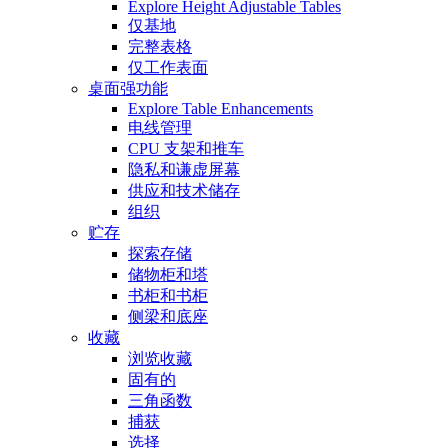
Explore Height Adjustable Tables
仅基地
完整表格
仅工作表面
桌面强功能
Explore Table Enhancements
电线管理
CPU 支架和推车
隐私和谦虚屏幕
供应和技术储存
组织
贮存
探索存储
储物柜和塔
书柜和书柜
侧梁和底座
收藏
浏览收藏
固有的
三角函数
捕获
选择