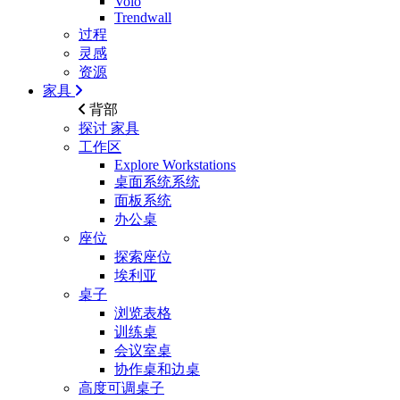
Volo
Trendwall
过程
灵感
资源
家具
背部
探讨
家具
工作区
Explore Workstations
桌面系统系统
面板系统
办公桌
座位
探索座位
埃利亚
桌子
浏览表格
训练桌
会议室桌
协作桌和边桌
高度可调桌子