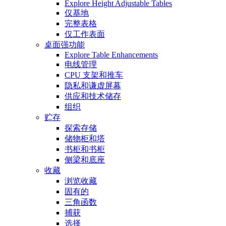
Explore Height Adjustable Tables
仅基地
完整表格
仅工作表面
桌面强功能
Explore Table Enhancements
电线管理
CPU 支架和推车
隐私和谦虚屏幕
供应和技术储存
组织
贮存
探索存储
储物柜和塔
书柜和书柜
侧梁和底座
收藏
浏览收藏
固有的
三角函数
捕获
选择