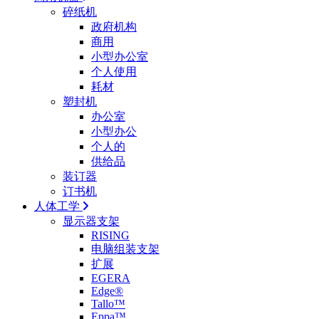
碎纸机
政府机构
商用
小型办公室
个人使用
耗材
塑封机
办公室
小型办公
个人的
供给品
装订器
订书机
人体工学
显示器支架
RISING
电脑组装支架
扩展
EGERA
Edge®
Tallo™
Eppa™