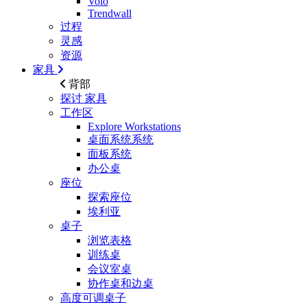
Volo
Trendwall
过程
灵感
资源
家具
背部
探讨
家具
工作区
Explore Workstations
桌面系统系统
面板系统
办公桌
座位
探索座位
埃利亚
桌子
浏览表格
训练桌
会议室桌
协作桌和边桌
高度可调桌子