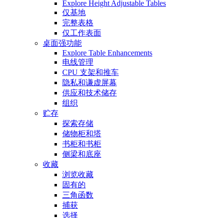
Explore Height Adjustable Tables
仅基地
完整表格
仅工作表面
桌面强功能
Explore Table Enhancements
电线管理
CPU 支架和推车
隐私和谦虚屏幕
供应和技术储存
组织
贮存
探索存储
储物柜和塔
书柜和书柜
侧梁和底座
收藏
浏览收藏
固有的
三角函数
捕获
选择