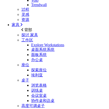
Volo
Trendwall
过程
灵感
资源
家具
背部
探讨
家具
工作区
Explore Workstations
桌面系统系统
面板系统
办公桌
座位
探索座位
埃利亚
桌子
浏览表格
训练桌
会议室桌
协作桌和边桌
高度可调桌子