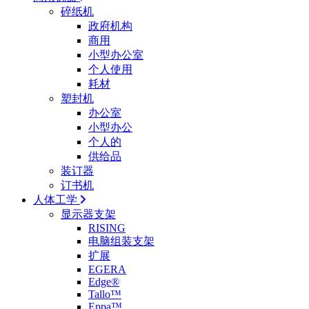
碎纸机
政府机构
商用
小型办公室
个人使用
耗材
塑封机
办公室
小型办公
个人的
供给品
装订器
订书机
人体工学
显示器支架
RISING
电脑组装支架
扩展
EGERA
Edge®
Tallo™
Eppa™