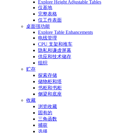
Explore Height Adjustable Tables
仅基地
完整表格
仅工作表面
桌面强功能
Explore Table Enhancements
电线管理
CPU 支架和推车
隐私和谦虚屏幕
供应和技术储存
组织
贮存
探索存储
储物柜和塔
书柜和书柜
侧梁和底座
收藏
浏览收藏
固有的
三角函数
捕获
选择