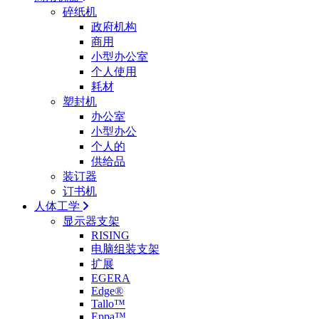
碎纸机
政府机构
商用
小型办公室
个人使用
耗材
塑封机
办公室
小型办公
个人的
供给品
装订器
订书机
人体工学
显示器支架
RISING
电脑组装支架
扩展
EGERA
Edge®
Tallo™
Eppa™