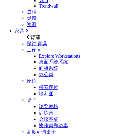
Volo
Trendwall
过程
灵感
资源
家具
背部
探讨
家具
工作区
Explore Workstations
桌面系统系统
面板系统
办公桌
座位
探索座位
埃利亚
桌子
浏览表格
训练桌
会议室桌
协作桌和边桌
高度可调桌子