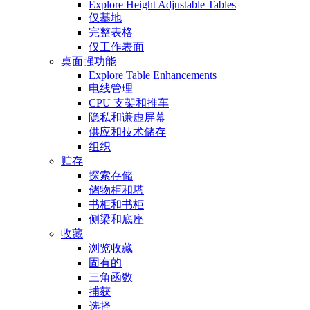
Explore Height Adjustable Tables
仅基地
完整表格
仅工作表面
桌面强功能
Explore Table Enhancements
电线管理
CPU 支架和推车
隐私和谦虚屏幕
供应和技术储存
组织
贮存
探索存储
储物柜和塔
书柜和书柜
侧梁和底座
收藏
浏览收藏
固有的
三角函数
捕获
选择