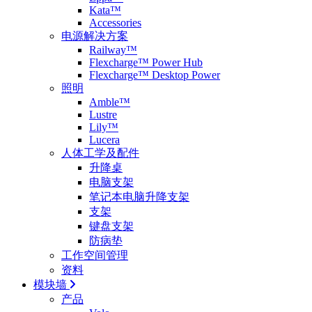
Kata™
Accessories
电源解决方案
Railway™
Flexcharge™ Power Hub
Flexcharge™ Desktop Power
照明
Amble™
Lustre
Lily™
Lucera
人体工学及配件
升降桌
电脑支架
笔记本电脑升降支架
支架
键盘支架
防病垫
工作空间管理
资料
模块墙
产品