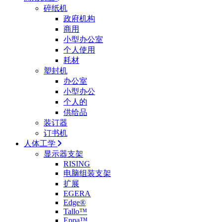
碎纸机
政府机构
商用
小型办公室
个人使用
耗材
塑封机
办公室
小型办公
个人的
供给品
装订器
订书机
人体工学
显示器支架
RISING
电脑组装支架
扩展
EGERA
Edge®
Tallo™
Eppa™