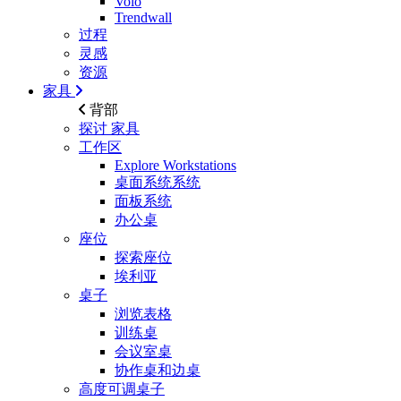
Volo
Trendwall
过程
灵感
资源
家具
背部
探讨
家具
工作区
Explore Workstations
桌面系统系统
面板系统
办公桌
座位
探索座位
埃利亚
桌子
浏览表格
训练桌
会议室桌
协作桌和边桌
高度可调桌子