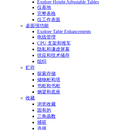
Explore Height Adjustable Tables
仅基地
完整表格
仅工作表面
桌面强功能
Explore Table Enhancements
电线管理
CPU 支架和推车
隐私和谦虚屏幕
供应和技术储存
组织
贮存
探索存储
储物柜和塔
书柜和书柜
侧梁和底座
收藏
浏览收藏
固有的
三角函数
捕获
选择