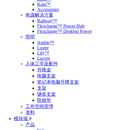
Kata™
Accessories
电源解决方案
Railway™
Flexcharge™ Power Hub
Flexcharge™ Desktop Power
照明
Amble™
Lustre
Lily™
Lucera
人体工学及配件
升降桌
电脑支架
笔记本电脑升降支架
支架
键盘支架
防病垫
工作空间管理
资料
模块墙
产品