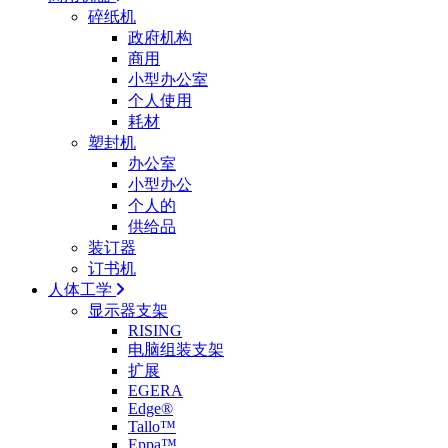
碎纸机
政府机构
商用
小型办公室
个人使用
耗材
塑封机
办公室
小型办公
个人的
供给品
装订器
订书机
人体工学
显示器支架
RISING
电脑组装支架
扩展
EGERA
Edge®
Tallo™
Eppa™