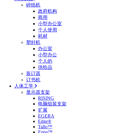
碎纸机
政府机构
商用
小型办公室
个人使用
耗材
塑封机
办公室
小型办公
个人的
供给品
装订器
订书机
人体工学
显示器支架
RISING
电脑组装支架
扩展
EGERA
Edge®
Tallo™
Eppa™