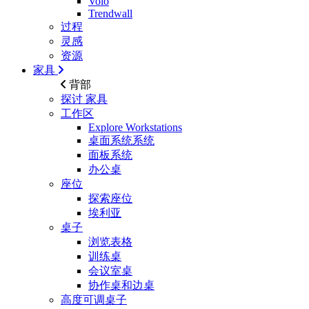
Volo
Trendwall
过程
灵感
资源
家具
背部
探讨
家具
工作区
Explore Workstations
桌面系统系统
面板系统
办公桌
座位
探索座位
埃利亚
桌子
浏览表格
训练桌
会议室桌
协作桌和边桌
高度可调桌子