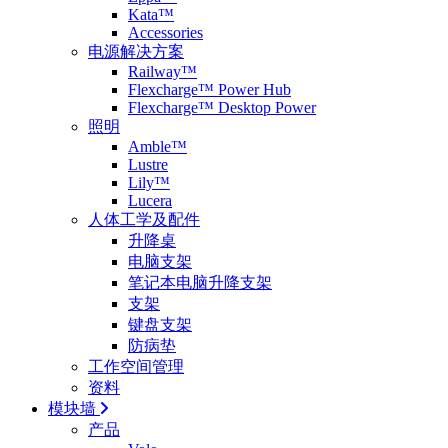
Kata™
Accessories
电源解决方案
Railway™
Flexcharge™ Power Hub
Flexcharge™ Desktop Power
照明
Amble™
Lustre
Lily™
Lucera
人体工学及配件
升降桌
电脑支架
笔记本电脑升降支架
支架
键盘支架
防病垫
工作空间管理
资料
模块墙
产品