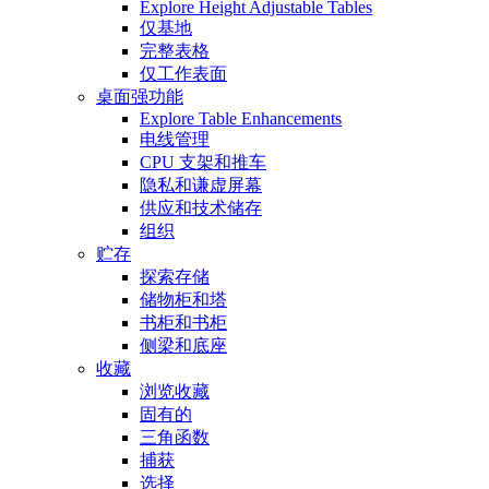
Explore Height Adjustable Tables
仅基地
完整表格
仅工作表面
桌面强功能
Explore Table Enhancements
电线管理
CPU 支架和推车
隐私和谦虚屏幕
供应和技术储存
组织
贮存
探索存储
储物柜和塔
书柜和书柜
侧梁和底座
收藏
浏览收藏
固有的
三角函数
捕获
选择