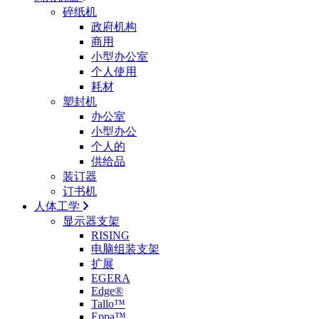
碎纸机
政府机构
商用
小型办公室
个人使用
耗材
塑封机
办公室
小型办公
个人的
供给品
装订器
订书机
人体工学
显示器支架
RISING
电脑组装支架
扩展
EGERA
Edge®
Tallo™
Eppa™