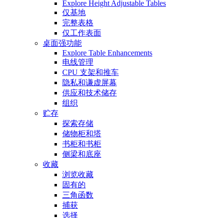
Explore Height Adjustable Tables
仅基地
完整表格
仅工作表面
桌面强功能
Explore Table Enhancements
电线管理
CPU 支架和推车
隐私和谦虚屏幕
供应和技术储存
组织
贮存
探索存储
储物柜和塔
书柜和书柜
侧梁和底座
收藏
浏览收藏
固有的
三角函数
捕获
选择