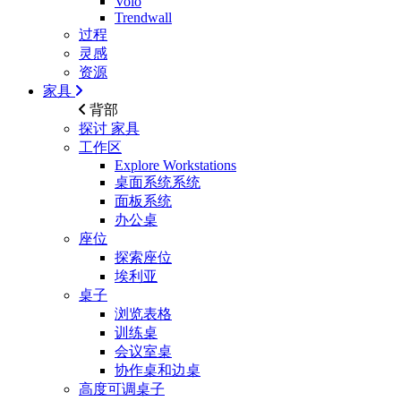
Volo
Trendwall
过程
灵感
资源
家具
背部
探讨
家具
工作区
Explore Workstations
桌面系统系统
面板系统
办公桌
座位
探索座位
埃利亚
桌子
浏览表格
训练桌
会议室桌
协作桌和边桌
高度可调桌子