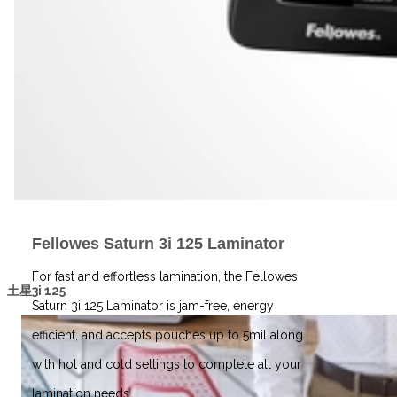
Fellowes Saturn 3i 125 Laminator
For fast and effortless lamination, the Fellowes
土星3i 125
Saturn 3i 125 Laminator is jam-free, energy
efficient, and accepts pouches up to 5mil along
with hot and cold settings to complete all your
lamination needs.