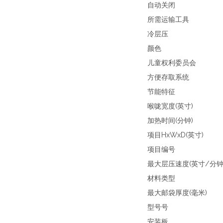
自动关闭
所需运输工具
冷层压
颜色
儿童权利委员会
方便存取系统
节能特征
喉咙宽度(英寸)
加热时间(分钟)
项目HxWxD(英寸)
项目编号
最大层压速度(英寸/分钟
材料类型
最大邮袋厚度(毫米)
型号号
安装板