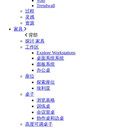
Volo
Trendwall
过程
灵感
资源
家具
背部
探讨
家具
工作区
Explore Workstations
桌面系统系统
面板系统
办公桌
座位
探索座位
埃利亚
桌子
浏览表格
训练桌
会议室桌
协作桌和边桌
高度可调桌子