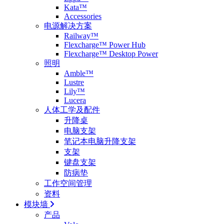
Kata™
Accessories
电源解决方案
Railway™
Flexcharge™ Power Hub
Flexcharge™ Desktop Power
照明
Amble™
Lustre
Lily™
Lucera
人体工学及配件
升降桌
电脑支架
笔记本电脑升降支架
支架
键盘支架
防病垫
工作空间管理
资料
模块墙
产品