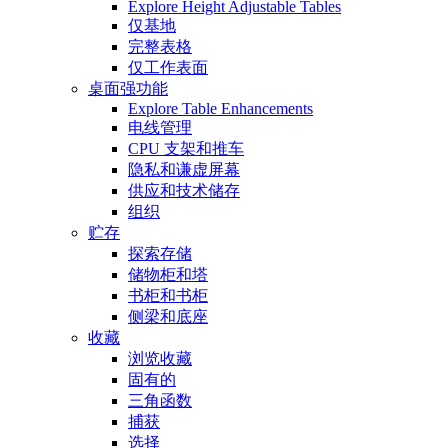
Explore Height Adjustable Tables
仅基地
完整表格
仅工作表面
桌面强功能
Explore Table Enhancements
电线管理
CPU 支架和推车
隐私和谦虚屏幕
供应和技术储存
组织
贮存
探索存储
储物柜和塔
书柜和书柜
侧梁和底座
收藏
浏览收藏
固有的
三角函数
捕获
选择