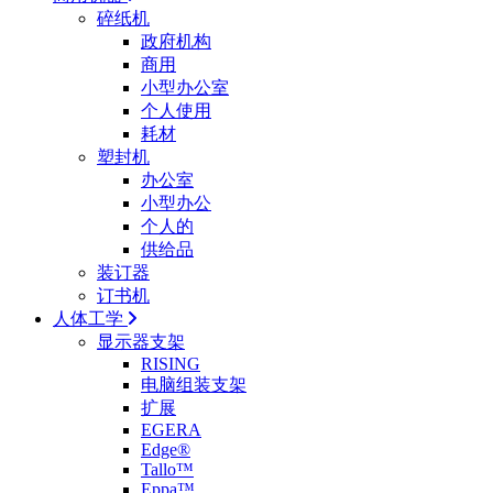
碎纸机
政府机构
商用
小型办公室
个人使用
耗材
塑封机
办公室
小型办公
个人的
供给品
装订器
订书机
人体工学
显示器支架
RISING
电脑组装支架
扩展
EGERA
Edge®
Tallo™
Eppa™