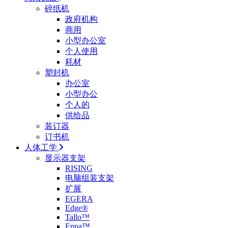
碎纸机
政府机构
商用
小型办公室
个人使用
耗材
塑封机
办公室
小型办公
个人的
供给品
装订器
订书机
人体工学
显示器支架
RISING
电脑组装支架
扩展
EGERA
Edge®
Tallo™
Eppa™