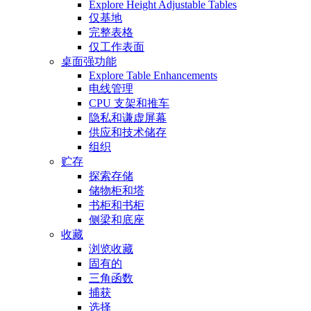
Explore Height Adjustable Tables
仅基地
完整表格
仅工作表面
桌面强功能
Explore Table Enhancements
电线管理
CPU 支架和推车
隐私和谦虚屏幕
供应和技术储存
组织
贮存
探索存储
储物柜和塔
书柜和书柜
侧梁和底座
收藏
浏览收藏
固有的
三角函数
捕获
选择