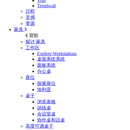
Volo
Trendwall
过程
灵感
资源
家具
背部
探讨
家具
工作区
Explore Workstations
桌面系统系统
面板系统
办公桌
座位
探索座位
埃利亚
桌子
浏览表格
训练桌
会议室桌
协作桌和边桌
高度可调桌子