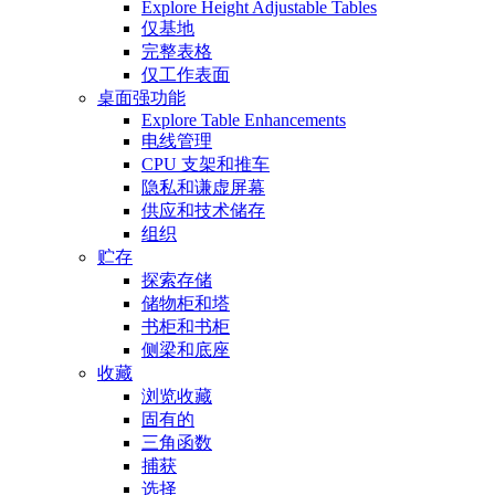
Explore Height Adjustable Tables
仅基地
完整表格
仅工作表面
桌面强功能
Explore Table Enhancements
电线管理
CPU 支架和推车
隐私和谦虚屏幕
供应和技术储存
组织
贮存
探索存储
储物柜和塔
书柜和书柜
侧梁和底座
收藏
浏览收藏
固有的
三角函数
捕获
选择