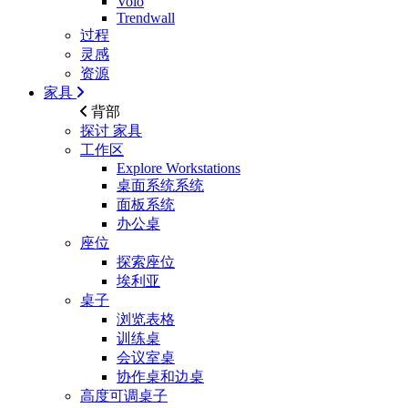
Volo
Trendwall
过程
灵感
资源
家具
背部
探讨
家具
工作区
Explore Workstations
桌面系统系统
面板系统
办公桌
座位
探索座位
埃利亚
桌子
浏览表格
训练桌
会议室桌
协作桌和边桌
高度可调桌子