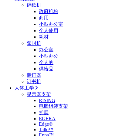
碎纸机
政府机构
商用
小型办公室
个人使用
耗材
塑封机
办公室
小型办公
个人的
供给品
装订器
订书机
人体工学
显示器支架
RISING
电脑组装支架
扩展
EGERA
Edge®
Tallo™
Eppa™