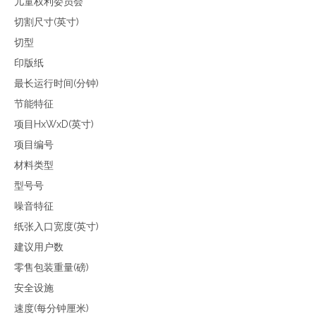
儿童权利委员会
切割尺寸(英寸)
切型
印版纸
最长运行时间(分钟)
节能特征
项目HxWxD(英寸)
项目编号
材料类型
型号号
噪音特征
纸张入口宽度(英寸)
建议用户数
零售包装重量(磅)
安全设施
速度(每分钟厘米)