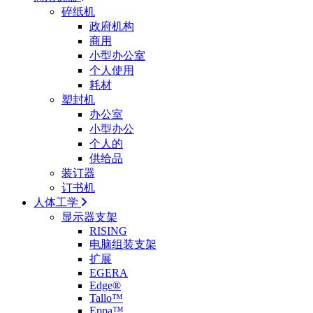
碎纸机
政府机构
商用
小型办公室
个人使用
耗材
塑封机
办公室
小型办公
个人的
供给品
装订器
订书机
人体工学
显示器支架
RISING
电脑组装支架
扩展
EGERA
Edge®
Tallo™
Eppa™