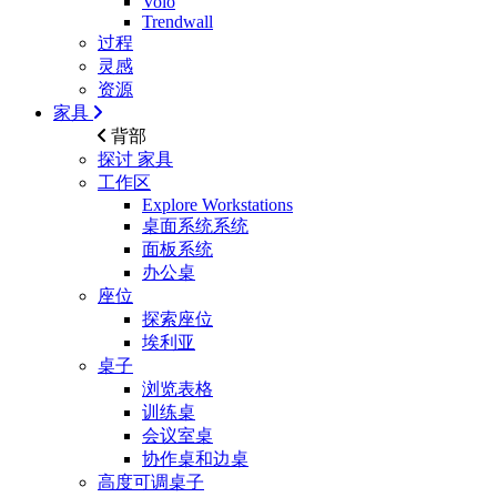
Volo
Trendwall
过程
灵感
资源
家具
背部
探讨
家具
工作区
Explore Workstations
桌面系统系统
面板系统
办公桌
座位
探索座位
埃利亚
桌子
浏览表格
训练桌
会议室桌
协作桌和边桌
高度可调桌子