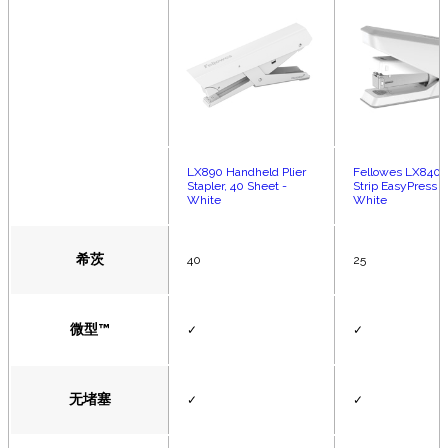
LX890 Handheld Plier
Fellowes LX840 
Stapler, 40 Sheet -
Strip EasyPress S
White
White
希茨
40
25
微型™
✓
✓
无堵塞
✓
✓