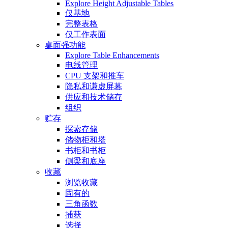
Explore Height Adjustable Tables
仅基地
完整表格
仅工作表面
桌面强功能
Explore Table Enhancements
电线管理
CPU 支架和推车
隐私和谦虚屏幕
供应和技术储存
组织
贮存
探索存储
储物柜和塔
书柜和书柜
侧梁和底座
收藏
浏览收藏
固有的
三角函数
捕获
选择