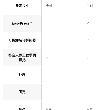
条带尺寸
全剥
半剥
EasyPress™
✓
可拆卸装订拆卸器
✓
符合人体工程学的
✓
✓
握把
处理
固定
颜色
白色
白色