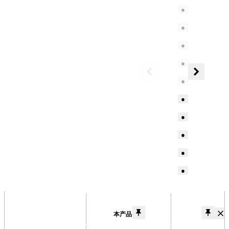
●
●
●
●
●
●
●
●
●
●
Product
Comparison
本产品